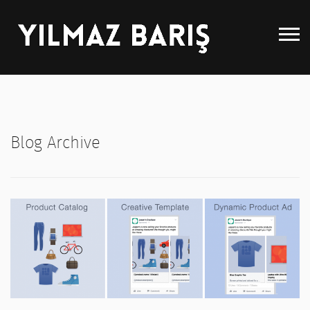
Anasayfa
Hakkımda
Blog Archive
Hizmetler
Portfolyö
Blog
Referanslar
İletişim