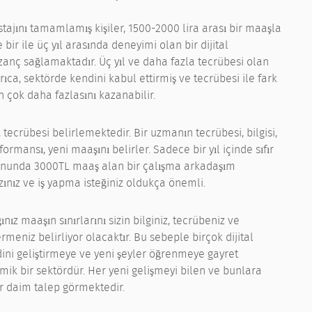
stajını tamamlamış kişiler, 1500-2000 lira arası bir maaşla
bir ile üç yıl arasında deneyimi olan bir dijital
nç sağlamaktadır. Üç yıl ve daha fazla tecrübesi olan
yrıca, sektörde kendini kabul ettirmiş ve tecrübesi ile fark
 çok daha fazlasını kazanabilir.
 tecrübesi belirlemektedir. Bir uzmanın tecrübesi, bilgisi,
rmansı, yeni maaşını belirler. Sadece bir yıl içinde sıfır
 sonunda 3000TL maaş alan bir çalışma arkadaşım
zınız ve iş yapma isteğiniz oldukça önemli.
ız maaşın sınırlarını sizin bilginiz, tecrübeniz ve
meniz belirliyor olacaktır. Bu sebeple birçok dijital
ni geliştirmeye ve yeni şeyler öğrenmeye gayret
mik bir sektördür. Her yeni gelişmeyi bilen ve bunlara
r daim talep görmektedir.