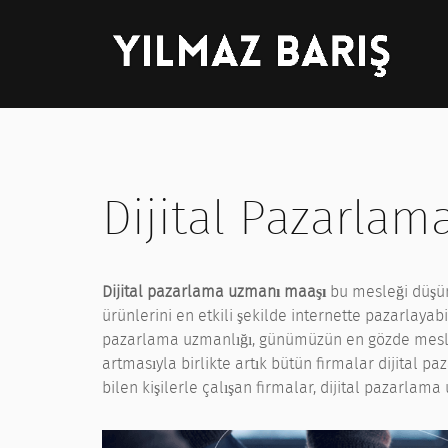
Dijital Pazarla
Dijital pazarlama uzmanı maaşı
bu mesleği düşün
ürünlerini en etkili şekilde internette pazarlayabi
pazarlama uzmanlığı, günümüzün en gözde meslekl
artmasıyla birlikte artık bütün firmalar dijital
bilen kişilerle çalışan firmalar, dijital pazarlama