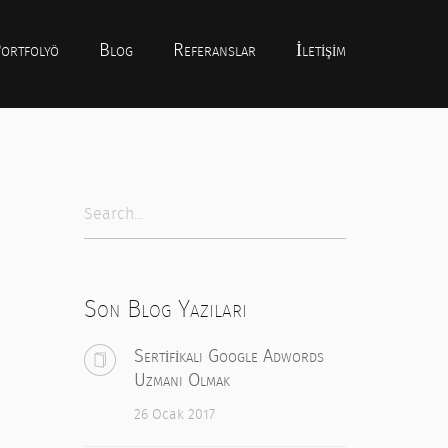
ortfolyö
Blog
Referanslar
İletişim
Son Blog Yazıları
Sertifikalı Google Adwords
Uzmanı Olmak
26 Ocak 2017