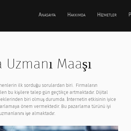
Anasayfa
Hakkımda
Hizmetler
P
ma Uzmanı Maaşı
enlerin ilk sorduğu sorulardan biri. Firmaların
len bu kişilere talep gün geçtikçe artmaktadır. Dijital
erinden biri olmuş durumda. İnternetin etkisinin iyice
 pazarlamaya önem vermektedir. Bu pazarlama türünü iyi
 uzmanlarını işe almaktadır.