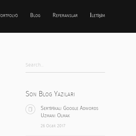
ortfolyö
Blog
Referanslar
İletişim
Son Blog Yazıları
Sertifikalı Google Adwords
Uzmanı Olmak
26 Ocak 2017