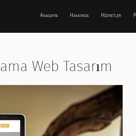
Anasayfa
Hakkımda
Hizmetler
P
çlama Web Tasarım