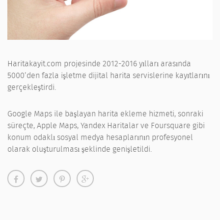
Haritakayit.com projesinde 2012-2016 yılları arasında
5000’den fazla işletme dijital harita servislerine kayıtlarını
gerçekleştirdi.
Google Maps ile başlayan harita ekleme hizmeti, sonraki
süreçte, Apple Maps, Yandex Haritalar ve Foursquare gibi
konum odaklı sosyal medya hesaplarının profesyonel
olarak oluşturulması şeklinde genişletildi.