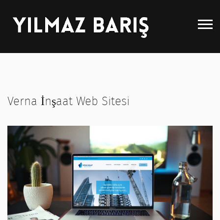
Anasayfa
Hakkımda
Verna İnşaat Web Sitesi
Hizmetler
Portfolyö
Blog
Referanslar
İletişim