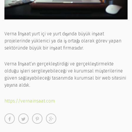
Verna İnşaat yurt içi ve yurt dışında büyük inşaat
projelerinde yüklenici ya da iş ortağı olarak görev yapan
sektöründe büyük bir inşaat firmasıdır.
Verna İnşaat’ın gerçekleştirdiği ve gerçekleştirmekte
olduğu işleri sergileyebileceği ve kurumsal müşterilerine
güven sağlayabileceği tasarımda kurumsal bir web sitesini
yayına aldık.
https://vernainsaat.com