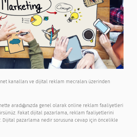
rnet kanalları ve dijital reklam mecraları üzerinden
nette aradığınızda genel olarak online reklam faaliyetleri
ürsünüz. Fakat dijital pazarlama, reklam faaliyetlerini
. Dijital pazarlama nedir sorusuna cevap için öncelikle