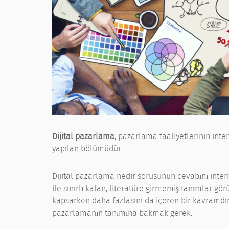
Dijital pazarlama
, pazarlama faaliyetlerinin inte
yapılan bölümüdür.
Dijital pazarlama nedir sorusunun cevabını inter
ile sınırlı kalan, literatüre girmemiş tanımlar gör
kapsarken daha fazlasını da içeren bir kavramdır
pazarlamanın tanımına bakmak gerek.